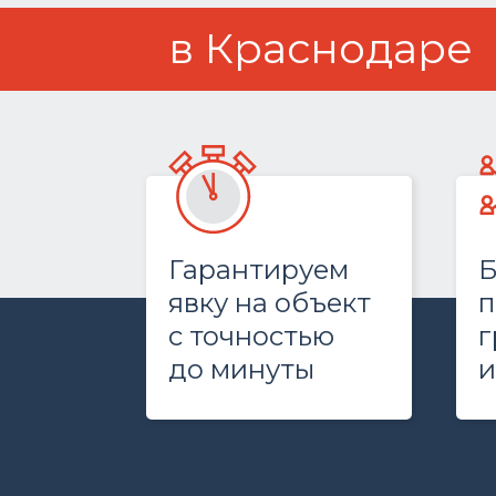
в Краснодаре
Гарантируем
Б
явку на объект
п
с точностью
г
до минуты
и