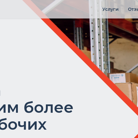
Услуги
Отз
а
им более
абочих