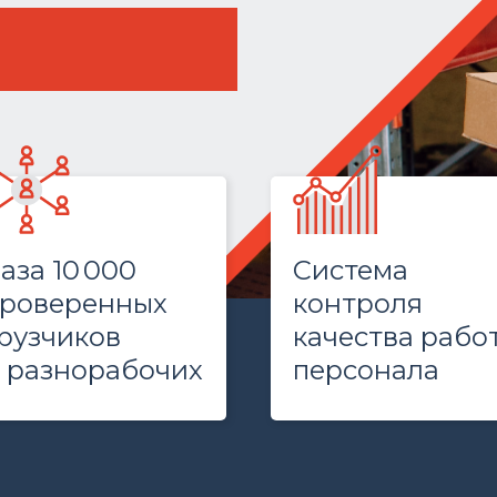
аза 10 000
Система
роверенных
контроля
рузчиков
качества рабо
 разнорабочих
персонала