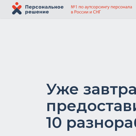
Уже завтр
предостав
10 разнор