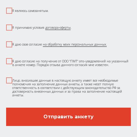
Я являюсь самозанятым.
Я принимаю условия
договора-оферты
.
Я даю свое согласие
на обработку моих персональных данных.
Я даю согласие на получение от ООО "ПМТ" sms–уведомлений на указанный
в анкете номер. Порядок отзыва данного согласия мне известен.
Лицо, вносившее данные в настоящую анкету имеет все необходимые
полномочия на заполнение данных анкеты, а также несет полную
ответственность в соответствии с действующим законодательство РФ за
достоверность внесенных данных и за права на заполнение настоящей
анкеты.
Отправить анкету